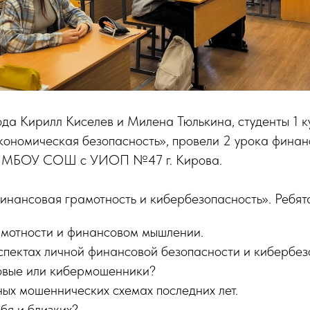
да Кирилл Киселев и Милена Тюлькина, студенты 1 к
кономическая безопасность», провели 2 урока финан
ах МБОУ СОШ с УИОП №47 г. Кирова.
нансовая грамотность и кибербезопасность». Ребята
амотности и финансовом мышлении.
спектах личной финансовой безопасности и кибербез
ровые или кибермошенники?
ых мошеннических схемах последних лет.
ебя и близких?