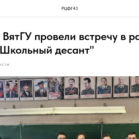
РЦФГ43
 ВятГУ провели встречу в р
"Школьный десант"
ОСТИ