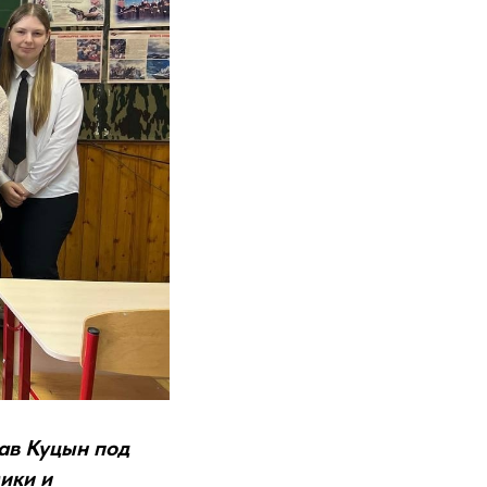
лав Куцын под
ики и