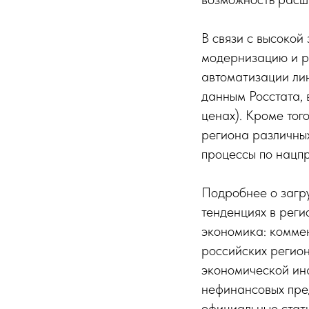
В связи с высокой
модернизацию и р
автоматизации лин
данным Росстата, 
ценах). Кроме тог
региона различных
процессы по нацпр
Подробнее о загр
тенденциях в реги
экономика: комме
российских регио
экономической ин
нефинансовых пред
официальные стат