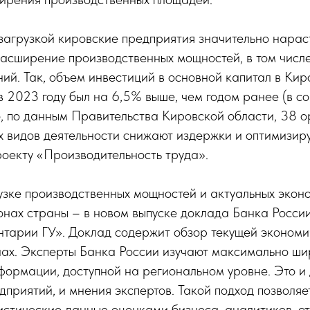
 загрузкой кировские предприятия значительно нарас
асширение производственных мощностей, в том числе
ий. Так, объем инвестиций в основной капитал в Кир
в 2023 году был на 6,5% выше, чем годом ранее (в с
о, по данным Правительства Кировской области, 38 
 видов деятельности снижают издержки и оптимизир
оекту «Производительность труда».
узке производственных мощностей и актуальных экон
онах страны – в новом выпуске
доклада Банка Росси
нтарии ГУ»
. Доклад содержит обзор текущей экономи
нах. Эксперты Банка России изучают максимально ши
формации, доступной на региональном уровне. Это и
приятий, и мнения экспертов. Такой подход позволяе
истические данные оценками бизнеса, аналитиков, о