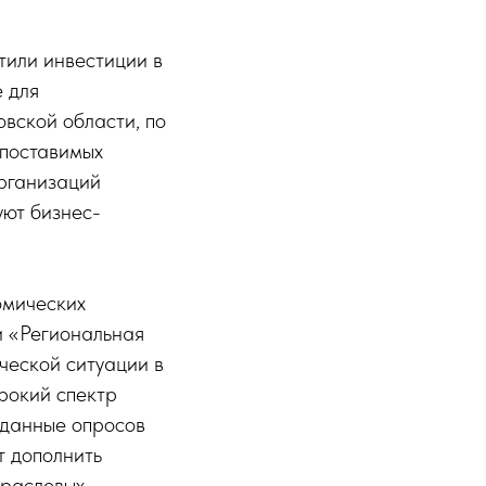
тили инвестиции в
 для
овской области, по
опоставимых
организаций
уют бизнес-
омических
и «Региональная
ческой ситуации в
рокий спектр
 данные опросов
т дополнить
траслевых