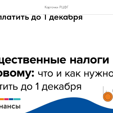
енные налоги по-новому: ч
Карточки РЦФГ
латить до 1 декабря