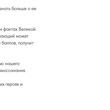
знать больше о ее
 и фактах Великой
елающий может
 баллов, получит
ью нашего
амосознания.
их героях и