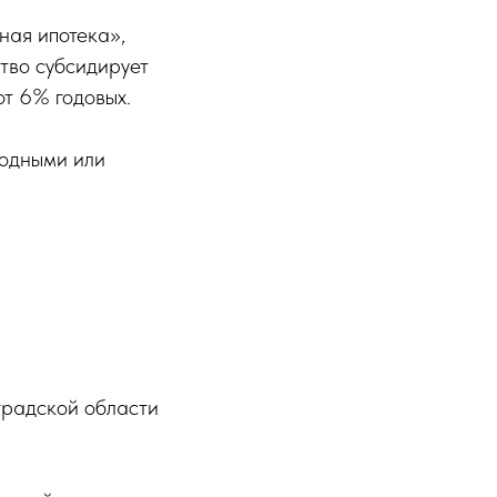
ная ипотека»,
ство субсидирует
от 6% годовых.
родными или
градской области