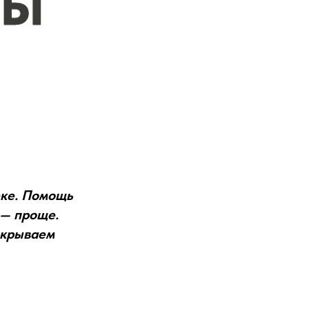
еке. Помощь
 — проще.
скрываем