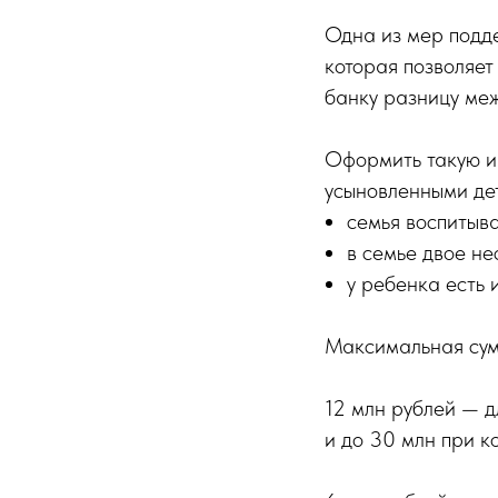
Одна из мер подд
которая позволяет
банку разницу меж
Оформить такую и
усыновленными дет
семья воспитыва
в семье двое не
у ребенка есть 
Максимальная сум
12 млн рублей — 
и до 30 млн при к