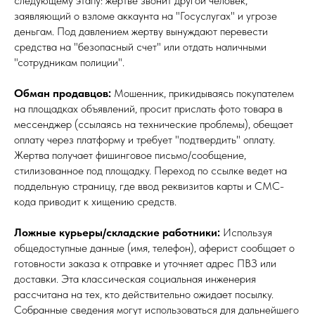
следующему этапу: жертве звонит другой человек,
заявляющий о взломе аккаунта на "Госуслугах" и угрозе
деньгам. Под давлением жертву вынуждают перевести
средства на "безопасный счет" или отдать наличными
"сотрудникам полиции".
Обман продавцов:
Мошенник, прикидываясь покупателем
на площадках объявлений, просит прислать фото товара в
мессенджер (ссылаясь на технические проблемы), обещает
оплату через платформу и требует "подтвердить" оплату.
Жертва получает фишинговое письмо/сообщение,
стилизованное под площадку. Переход по ссылке ведет на
поддельную страницу, где ввод реквизитов карты и СМС-
кода приводит к хищению средств.
Ложные курьеры/складские работники:
Используя
общедоступные данные (имя, телефон), аферист сообщает о
готовности заказа к отправке и уточняет адрес ПВЗ или
доставки. Эта классическая социальная инженерия
рассчитана на тех, кто действительно ожидает посылку.
Собранные сведения могут использоваться для дальнейшего