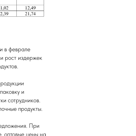
и в феврале
ли рост издержек
дуктов.
продукции
паковку и
ки сотрудников.
лочные продукты.
едложения. При
е, оптовые цены на