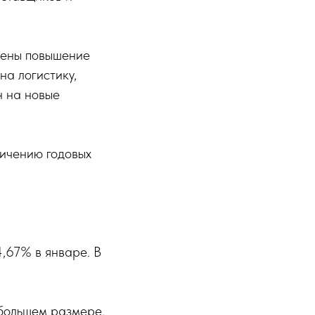
цены повышение
на логистику,
н на новые
личению годовых
4,67% в январе. В
 большем размере,