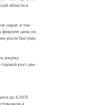
ской области в
ое сырье, в том
в феврале цены на
нии росли быстрее,
на закупку
я годовой рост цен
чился до 6,46%
оставщиков и