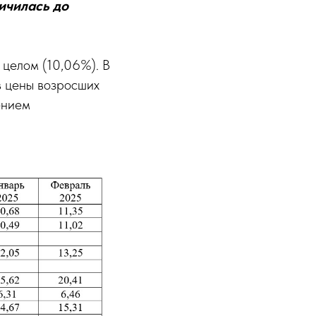
ичилась до
 целом (10,06%). В
в цены возросших
ением