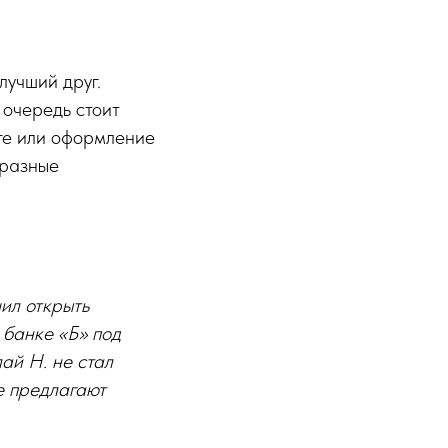
лучший друг.
 очередь стоит
те или оформление
 разные
ил открыть
 банке «Б» под
лай Н. не стал
ые предлагают