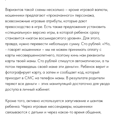
Вариантов такой схемы несколько – кроме игровой валюты,
мошенники предлагают «прокачанного» персонажа,
всевозможные игровые атрибуты, которые дают
превосходство в игре. Есть также предложения установить
«специальную» версию игры, в которой ребенок сразу
становится «магом восьмидесятого уровня». Для этого,
правда, нужно перевести небольшую сумму. Сто рублей. «Но,
- говорят мошенники – мы не можем принимать оплату с
карты несовершеннолетнего, поэтому кинь нам реквизиты
карты твоей мамы. Сто рублей спишутся автоматически, а ты
потом переведешь своей маме эти деньги». Ребенок верит и
фотографирует карту, а затем и сообщает код, который
приходит в СМС на телефон мамы. В результате родители
теряют все деньги – этих манипуляций достаточно для увода
доступа в личный кабинет.
Кроме того, активно используется запугивание и шантаж
ребенка. Через игровые мессенджеры, мошенники
связываются с детьми и через какое-то время общения,