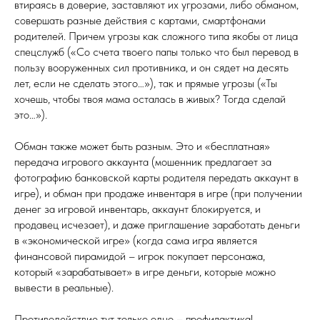
втираясь в доверие, заставляют их угрозами, либо обманом,
совершать разные действия с картами, смартфонами
родителей. Причем угрозы как сложного типа якобы от лица
спецслужб («Со счета твоего папы только что был перевод в
пользу вооруженных сил противника, и он сядет на десять
лет, если не сделать этого…»), так и прямые угрозы («Ты
хочешь, чтобы твоя мама осталась в живых? Тогда сделай
это…»).
Обман также может быть разным. Это и «бесплатная»
передача игрового аккаунта (мошенник предлагает за
фотографию банковской карты родителя передать аккаунт в
игре), и обман при продаже инвентаря в игре (при получении
денег за игровой инвентарь, аккаунт блокируется, и
продавец исчезает), и даже приглашение заработать деньги
в «экономической игре» (когда сама игра является
финансовой пирамидой – игрок покупает персонажа,
который «зарабатывает» в игре деньги, которые можно
вывести в реальные).
Противодействие тут только одно – профилактика!