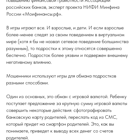
повышению финансовой грамотности Ассоциации
российских банков, эксперт проекта НИФИ Минфина
России «Моифинансы.рф».
В игры играют все. И взрослые, и дети. И если взрослые
более-менее следят за своим поведением в виртуальном
мире (хотя я бы не назвал сетевое поведение большинства
разумным), то подростки к этому относятся совершенно
беспечно. Подросток более уязвим и подвержен внешнему
негативному влиянию.
Мошенники используют игры для обмана подростков
разными способами.
Один из основных, это обман с игровой валютой. Ребенку
поступает предложение за крупную сумму игровой валюты
совершить некоторые действия: сфотографировать
банковскую карту родителей, переслать код из СМС,
который придет на смартфон родителей. Это, как вы
понимаете, приведет к выводу всех денег со счетов
родителей.