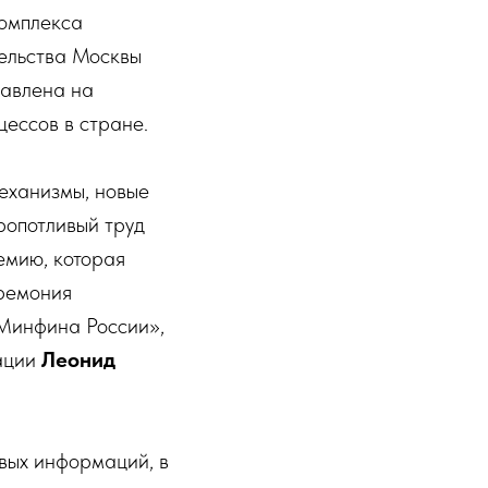
омплекса
ельства Москвы
авлена на
ессов в стране.
еханизмы, новые
ропотливый труд
емию, которая
еремония
 Минфина России»,
ации
Леонид
вых информаций, в