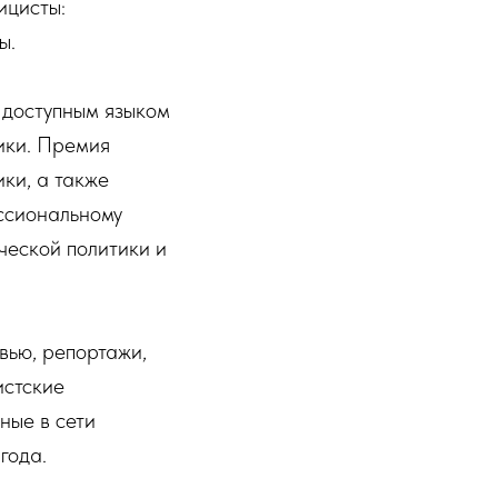
ицисты:
ы.
 доступным языком
ики. Премия
ки, а также
ссиональному
ческой политики и
вью, репортажи,
истские
ные в сети
года.